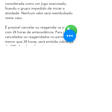
considerada como um jogo executado,
ficando o grupo impedido de iniciar a
atividade. Nenhum valor será reembolsado
neste caso.
É possível cancelar ou reagendar os jogos
com 24 horas de antecedência. Para jogos
cancelados ou reagendados no período
menor que 24 horas, será emitida cobrança
de 50% do valor referente ao jogo.
Toda pessoa que entrar na sala de jogo é
considerada jogador, independente de
idade, sendo assim, deverá pagar o valor
total do seu ingresso.
Informações de contato
Xeque Mate Escape Game, Rua João
Nichele - Cinquentenário, Caxias do Sul -
RS, Brasil