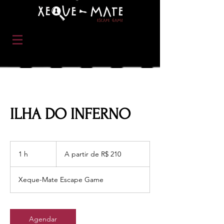
ILHA DO INFERNO
A
partir
1 h
1
A partir de R$ 210
de
210
Reais
brasileiros
Xeque-Mate Escape Game
Agendar